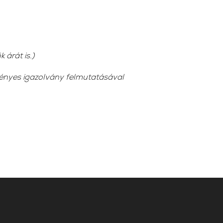
 árát is.)
vényes igazolvány felmutatásával