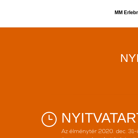
MM Erleb
NY
NYITVATAR
}
Az élménytér 2020. dec. 31-