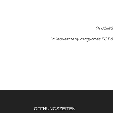
(A kiállí
*a kedvezmény magyar és EGT áll
ÖFFNUNGSZEITEN