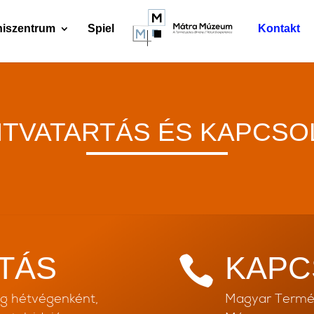
niszentrum
Spiel
Kontakt
ITVATARTÁS ÉS KAPCSO
TÁS
KAPC

ig hétvégenként,
Magyar Termé