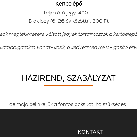
Kertbelépő
Teljes árú jegy: 400 Ft
Diák jegy (6-26 év között)*: 200 Ft
tások megtekintésére váltott jegyek tartalmazzák a kertbelépők
ampolgárokra vonat- kozik, a kedvezményre jo- gosító ér
HÁZIREND, SZABÁLYZAT
Ide majd belinkeljük a fontos doksikat, ha szükséges…
KONTAKT