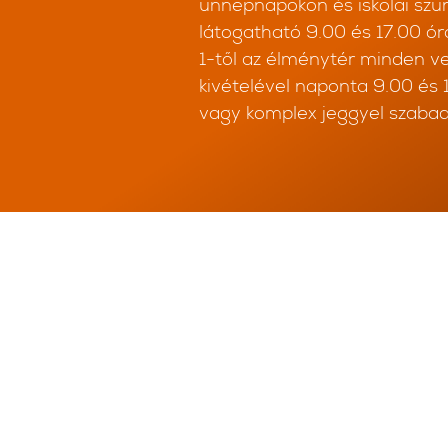
ünnepnapokon és iskolai szü
látogatható 9.00 és 17.00 óra
1-től az élménytér minden 
kivételével naponta 9.00 és 1
vagy komplex jeggyel szabad