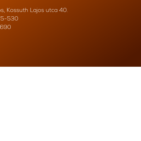
, Kossuth Lajos utca 40.
05-530
4690