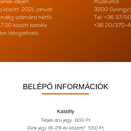
netek idején
Múzeuma
 között. 2021. január
3200 Gyöngyös
vendég számára hétfő
Tel: +36 37/5
7.00 között kastély
+36 20/370-
on látogatható.
BELÉPŐ INFORMÁCIÓK
Kastély
Teljes árú jegy: 1100 Ft
Diák jegy (6-26 év között)*: 550 Ft