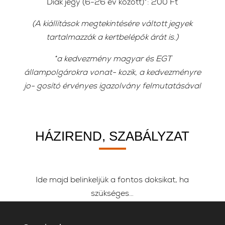
Diák jegy (6-26 év között)*: 200 Ft
(A kiállítások megtekintésére váltott jegyek
tartalmazzák a kertbelépők árát is.)
*a kedvezmény magyar és EGT
állampolgárokra vonat- kozik, a kedvezményre
jo- gosító érvényes igazolvány felmutatásával
HÁZIREND, SZABÁLYZAT
Ide majd belinkeljük a fontos doksikat, ha
szükséges…