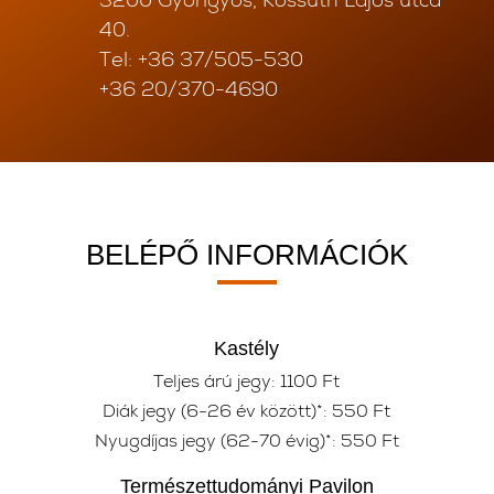
3200 Gyöngyös, Kossuth Lajos utca
40.
Tel: +36 37/505-530
+36 20/370-4690
BELÉPŐ INFORMÁCIÓK
Kastély
Teljes árú jegy: 1100 Ft
Diák jegy (6-26 év között)*: 550 Ft
Nyugdíjas jegy (62-70 évig)*: 550 Ft
Természettudományi Pavilon