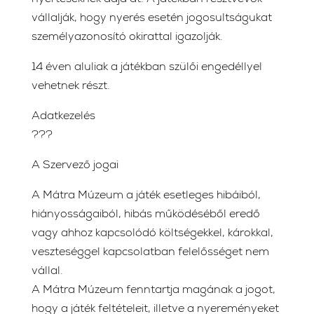
nyerteseknek adja át. A játékban résztvevők
vállalják, hogy nyerés esetén jogosultságukat
személyazonosító okirattal igazolják.
14 éven aluliak a játékban szülői engedéllyel
vehetnek részt.
Adatkezelés
???
A Szervező jogai
A Mátra Múzeum a játék esetleges hibáiból,
hiányosságaiból, hibás működéséből eredő
vagy ahhoz kapcsolódó költségekkel, károkkal,
veszteséggel kapcsolatban felelősséget nem
vállal.
A Mátra Múzeum fenntartja magának a jogot,
hogy a játék feltételeit, illetve a nyereményeket