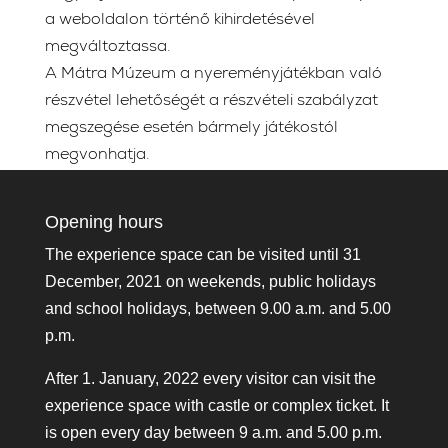
a weboldalon történő kihirdetésével
megváltoztassa.
A Mátra Múzeum a nyereményjátékban való
részvétel lehetőségét a részvételi szabályzat
megszegése esetén bármely játékostól
megvonhatja.
Opening hours
The experience space can be visited until 31
December, 2021 on weekends, public holidays
and school holidays, between 9.00 a.m. and 5.00
p.m.
After 1. January, 2022 every visitor can visit the
experience space with castle or complex ticket. It
is open every day between 9 a.m. and 5.00 p.m.