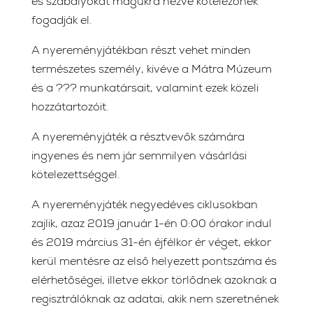
és szabályokat magukra nézve kötelezőnek
fogadják el.
A nyereményjátékban részt vehet minden
természetes személy, kivéve a Mátra Múzeum
és a ??? munkatársait, valamint ezek közeli
hozzátartozóit.
A nyereményjáték a résztvevők számára
ingyenes és nem jár semmilyen vásárlási
kötelezettséggel.
A nyereményjáték negyedéves ciklusokban
zajlik, azaz 2019 január 1-én 0:00 órakor indul
és 2019 március 31-én éjfélkor ér véget, ekkor
kerül mentésre az első helyezett pontszáma és
elérhetőségei, illetve ekkor törlődnek azoknak a
regisztrálóknak az adatai, akik nem szeretnének