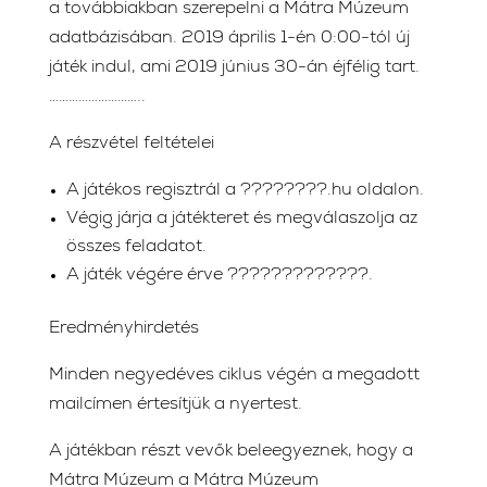
a továbbiakban szerepelni a Mátra Múzeum
adatbázisában. 2019 április 1-én 0:00-tól új
játék indul, ami 2019 június 30-án éjfélig tart.
………………………..
A részvétel feltételei
A játékos regisztrál a ????????.hu oldalon.
Végig járja a játékteret és megválaszolja az
összes feladatot.
A játék végére érve ?????????????.
Eredményhirdetés
Minden negyedéves ciklus végén a megadott
mailcímen értesítjük a nyertest.
A játékban részt vevők beleegyeznek, hogy a
Mátra Múzeum a Mátra Múzeum