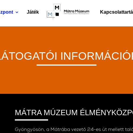
zpont
Játék
Kapcsolattart
LÁTOGATÓI INFORMÁCIÓ
MÁTRA MÚZEUM ÉLMÉNYKÖZ
Gyöngyösön, a Mátrába vezető 24-es út mellett ta