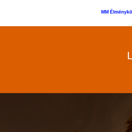
MM Élménykö