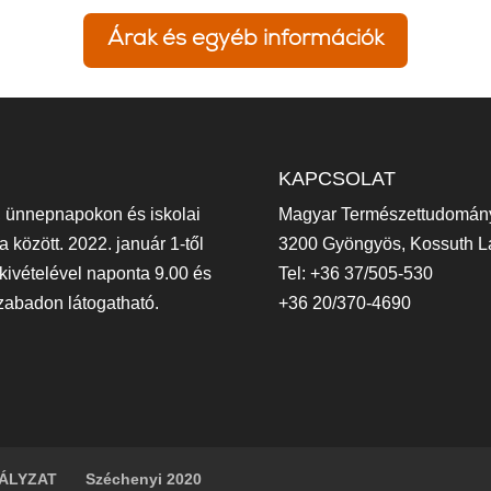
Árak és egyéb információk
KAPCSOLAT
, ünnepnapokon és iskolai
Magyar Természettudomán
 között. 2022. január 1-től
3200 Gyöngyös, Kossuth La
ivételével naponta 9.00 és
Tel: +36 37/505-530
zabadon látogatható.
+36 20/370-4690
ÁLYZAT
Széchenyi 2020