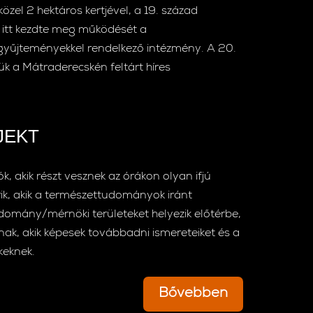
el 2 hektáros kertjével, a 19. század
l itt kezdte meg működését a
i gyűjteményekkel rendelkező intézmény. A 20.
tük a Mátraderecskén feltárt híres
JEKT
, akik részt vesznek az órákon olyan ifjú
rik, akik a természettudományok iránt
domány/mérnöki területeket helyezik előtérbe,
ak, akik képesek továbbadni ismereteiket és a
keknek.
Bővebben