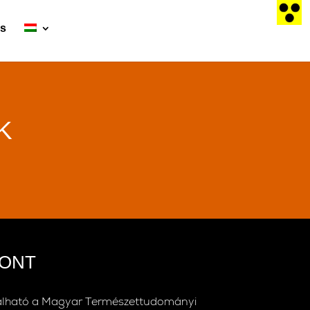
ás
K
PONT
lálható a Magyar Természettudományi