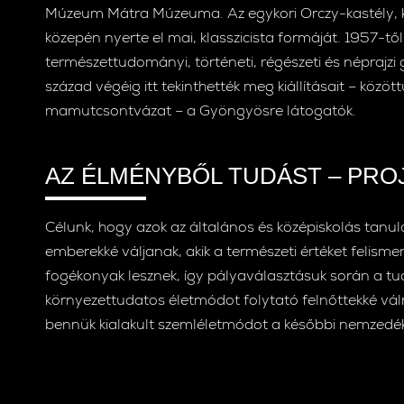
Múzeum Mátra Múzeuma. Az egykori Orczy-kastély, köz
közepén nyerte el mai, klasszicista formáját. 1957-tő
természettudományi, történeti, régészeti és néprajz
század végéig itt tekinthették meg kiállításait – közöt
mamutcsontvázat – a Gyöngyösre látogatók.
AZ ÉLMÉNYBŐL TUDÁST – PRO
Célunk, hogy azok az általános és középiskolás tanulók
emberekké váljanak, akik a természeti értéket felisme
fogékonyak lesznek, így pályaválasztásuk során a tu
környezettudatos életmódot folytató felnőttekké váln
bennük kialakult szemléletmódot a későbbi nemzedé