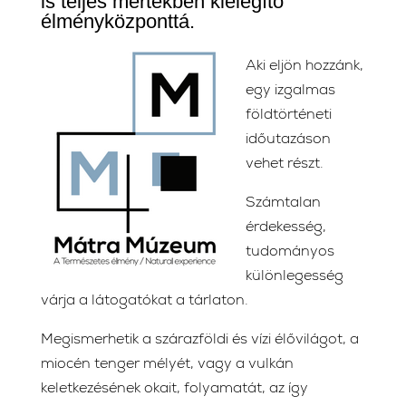
is teljes mértékben kielégítő
élményközponttá.
Aki eljön hozzánk,
egy izgalmas
földtörténeti
időutazáson
vehet részt.
Számtalan
érdekesség,
tudományos
különlegesség
várja a látogatókat a tárlaton.
Megismerhetik a szárazföldi és vízi élővilágot, a
miocén tenger mélyét, vagy a vulkán
keletkezésének okait, folyamatát, az így