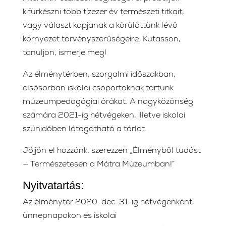
kifürkészni több tízezer év természeti titkait,
vagy választ kapjanak a körülöttünk lévő
környezet törvényszerűségeire. Kutasson,
tanuljon, ismerje meg!
Az élménytérben, szorgalmi időszakban,
elsősorban iskolai csoportoknak tartunk
múzeumpedagógiai órákat. A nagyközönség
számára 2021-ig hétvégeken, illetve iskolai
szünidőben látogatható a tárlat.
Jöjjön el hozzánk, szerezzen „Élményből tudást
— Természetesen a Mátra Múzeumban!”
Nyitvatartás:
Az élménytér 2020. dec. 31-ig hétvégenként,
ünnepnapokon és iskolai