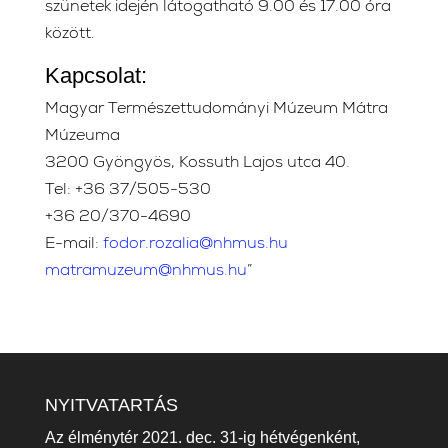
szünetek idején látogatható 9.00 és 17.00 óra
között.
Kapcsolat:
Magyar Természettudományi Múzeum Mátra
Múzeuma
3200 Gyöngyös, Kossuth Lajos utca 40.
Tel: +36 37/505-530
+36 20/370-4690
E-mail:
fodor.rozalia@nhmus.hu
matramuzeum@nhmus.hu
”
NYITVATARTÁS
Az élménytér 2021. dec. 31-ig hétvégenként,